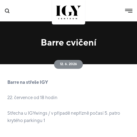
Barre cvičení
12. 6. 2026
Barre na střeše IGY
22. července od 18 hodin
Střecha u IGYwings / v případě nepřízně počasí 5. patro
krytého parkingu 1