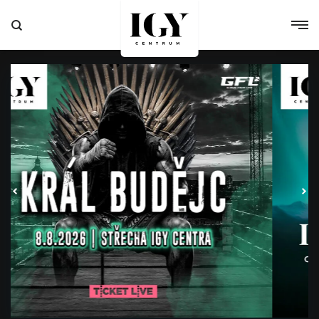
IGY České Budějovice
Pozastavit automatické posouvání