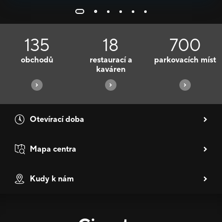
Nabídky
135
18
700
obchodů
restaurací a
parkovacích míst
kaváren
Otevírací doba
Mapa centra
Kudy k nám