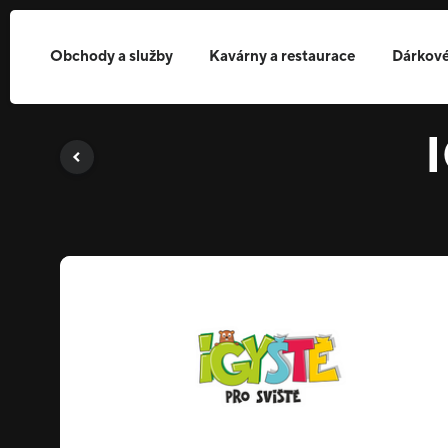
Obchody a služby
Kavárny a restaurace
Dárkové