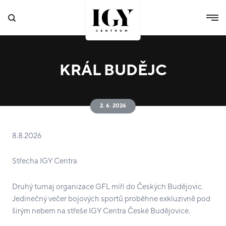
KRÁL BUDĚJC
2. 6. 2026
8.8.2026
Střecha IGY Centra
Druhý turnaj organizace GFL míří do Českých Budějovic.
Jedinečný večer bojových sportů proběhne exkluzivně pod
širým nebem na střeše IGY Centra České Budějovice.