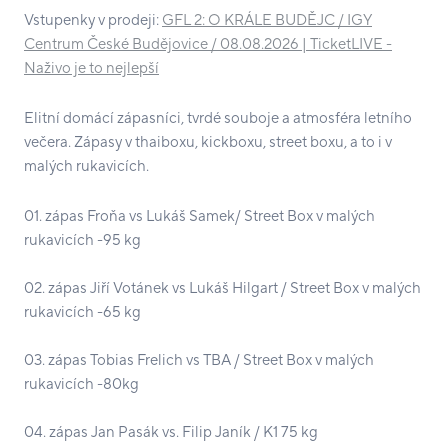
Vstupenky v prodeji:
GFL 2: O KRÁLE BUDĚJC / IGY
Centrum České Budějovice / 08.08.2026 | TicketLIVE -
Naživo je to nejlepší
Elitní domácí zápasníci, tvrdé souboje a atmosféra letního
večera. Zápasy v thaiboxu, kickboxu, street boxu, a to i v
malých rukavicích.
01. zápas Froňa vs Lukáš Samek/ Street Box v malých
rukavicích -95 kg
02. zápas Jiří Votánek vs Lukáš Hilgart / Street Box v malých
rukavicích -65 kg
03. zápas Tobias Frelich vs TBA / Street Box v malých
rukavicích -80kg
04. zápas Jan Pasák vs. Filip Janík / K1 75 kg