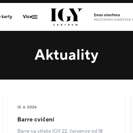
Dnes
otevřeno
 karty
Více
NÁKUPNÍ PASÁŽ 09:00
MULTIKINO CINESTAR 1
Mapa centra
Aktuality
Aktuální akce
IGY Info
Parkování
Kanceláře
Kontakty
12. 6. 2026
Barre cvičení
Barre na střeše IGY 22. července od 18